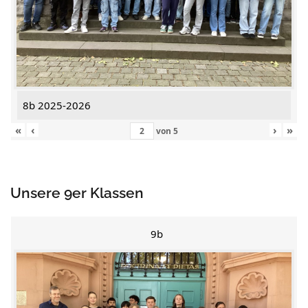
8b 2025-2026
«
‹
›
»
von
5
Unsere 9er Klassen
9b