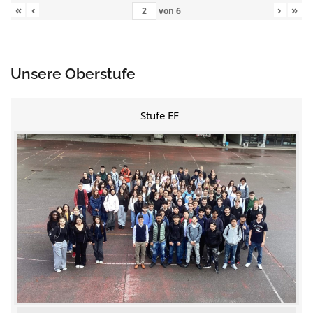
«
‹
›
»
von
6
Unsere Oberstufe
Stufe EF