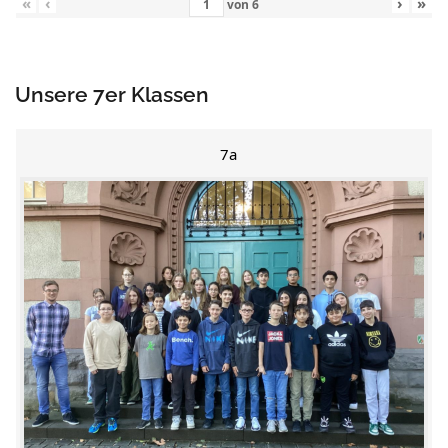
«
‹
›
»
von
6
Unsere 7er Klassen
7a