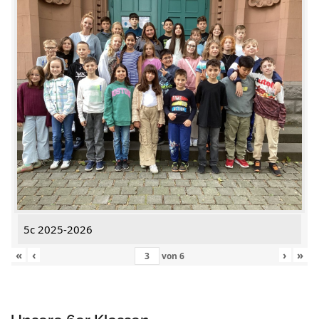
5c 2025-2026
«
‹
›
»
von
6