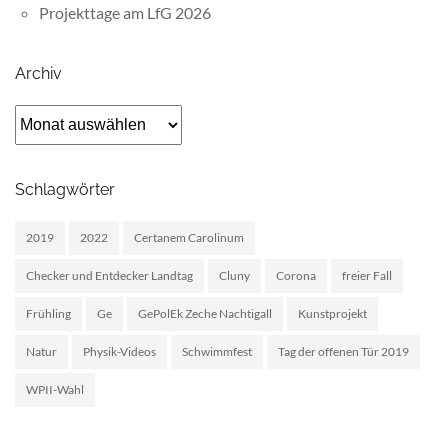
Projekttage am LfG 2026
Archiv
Archiv
Schlagwörter
2019
2022
Certanem Carolinum
Checker und Entdecker Landtag
Cluny
Corona
freier Fall
Frühling
Ge
GePolEk Zeche Nachtigall
Kunstprojekt
Natur
Physik-Videos
Schwimmfest
Tag der offenen Tür 2019
WPII-Wahl