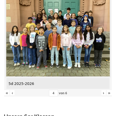
5d 2025-2026
«
‹
›
»
von
6