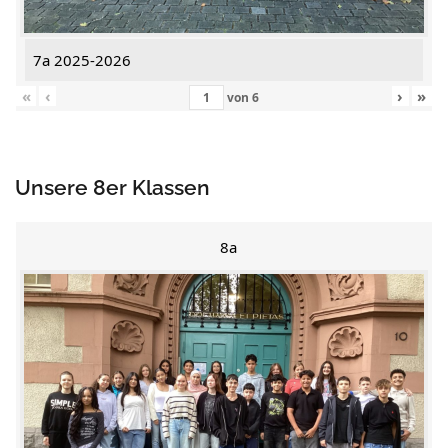
7a 2025-2026
«
‹
›
»
von
6
Unsere 8er Klassen
8a