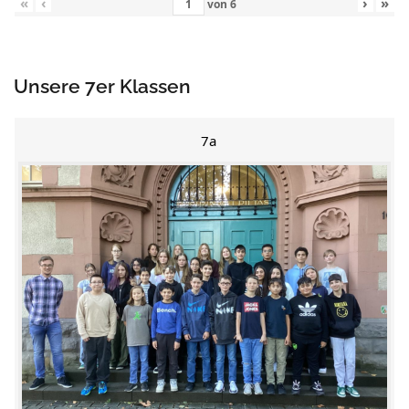
«
‹
›
»
von
6
Unsere 7er Klassen
7a