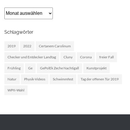
Archiv
Schlagwörter
2019
2022
Certanem Carolinum
Checker und Entdecker Landtag
Cluny
Corona
freier Fall
Frühling
Ge
GePolEk Zeche Nachtigall
Kunstprojekt
Natur
Physik-Videos
Schwimmfest
Tag der offenen Tür 2019
WPII-Wahl