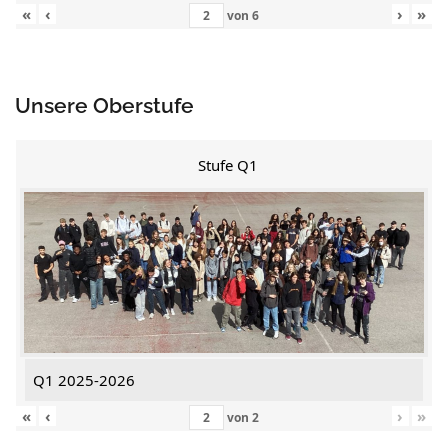
«
‹
›
»
von
6
Unsere Oberstufe
Stufe Q1
Q1 2025-2026
«
‹
›
»
von
2