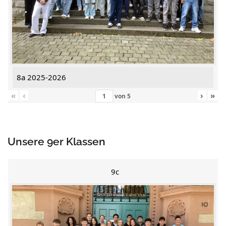
8a 2025-2026
«
‹
›
»
von
5
Unsere 9er Klassen
9c