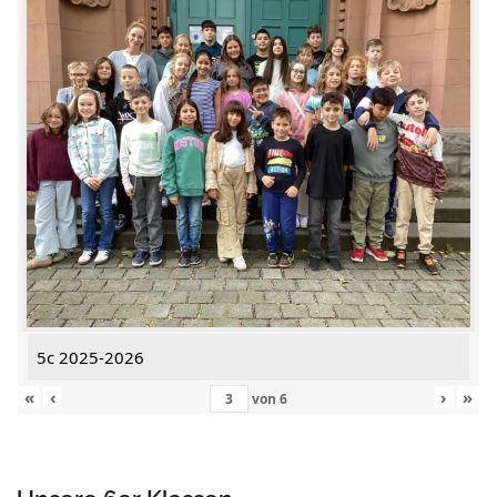
5c 2025-2026
«
‹
›
»
von
6