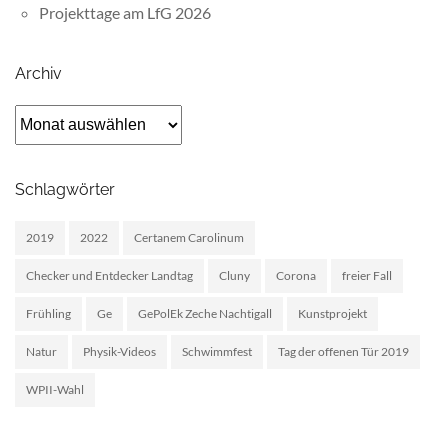
Projekttage am LfG 2026
Archiv
Archiv
Schlagwörter
2019
2022
Certanem Carolinum
Checker und Entdecker Landtag
Cluny
Corona
freier Fall
Frühling
Ge
GePolEk Zeche Nachtigall
Kunstprojekt
Natur
Physik-Videos
Schwimmfest
Tag der offenen Tür 2019
WPII-Wahl