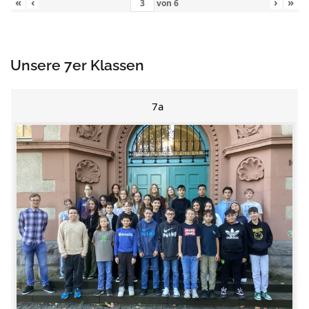
«
‹
›
»
von
6
Unsere 7er Klassen
7a