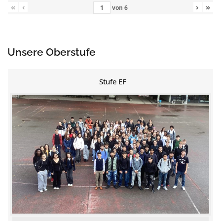
«
‹
›
»
von
6
Unsere Oberstufe
Stufe EF