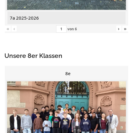
7a 2025-2026
«
‹
›
»
von
6
Unsere 8er Klassen
8e