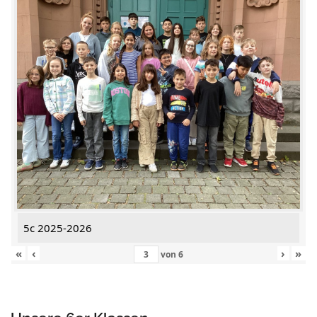
5c 2025-2026
«
‹
›
»
von
6