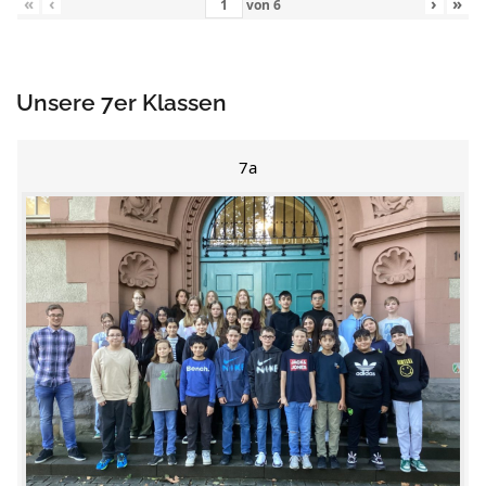
«
‹
›
»
von
6
Unsere 7er Klassen
7a