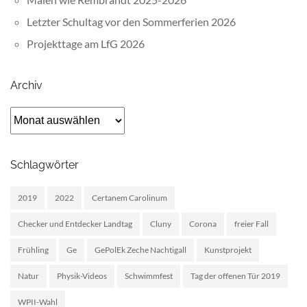
Letzter Schultag vor den Sommerferien 2026
Projekttage am LfG 2026
Archiv
Archiv
Schlagwörter
2019
2022
Certanem Carolinum
Checker und Entdecker Landtag
Cluny
Corona
freier Fall
Frühling
Ge
GePolEk Zeche Nachtigall
Kunstprojekt
Natur
Physik-Videos
Schwimmfest
Tag der offenen Tür 2019
WPII-Wahl