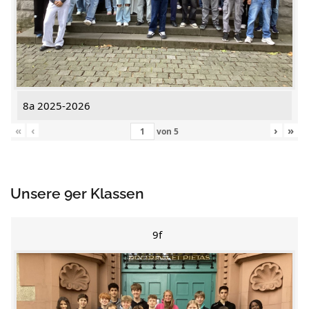
8a 2025-2026
«
‹
›
»
von
5
Unsere 9er Klassen
9f