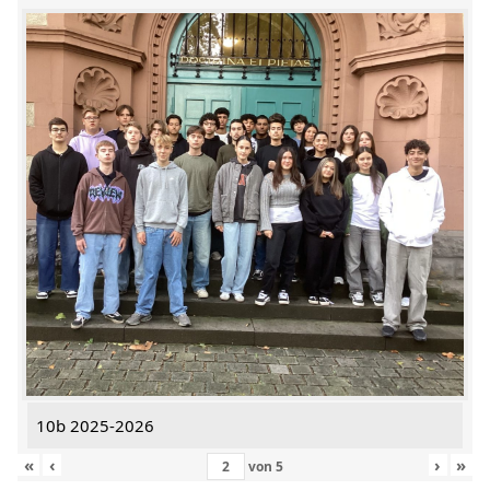
10b 2025-2026
«
‹
›
»
von
5