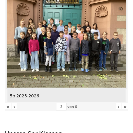
5b 2025-2026
«
‹
›
»
von
6