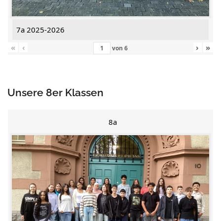
7a 2025-2026
«
‹
›
»
von
6
Unsere 8er Klassen
8a