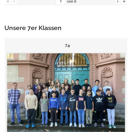
«
‹
›
»
von
6
Unsere 7er Klassen
7a