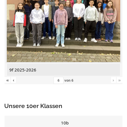
9f 2025-2026
«
‹
›
»
von
6
Unsere 10er Klassen
10b