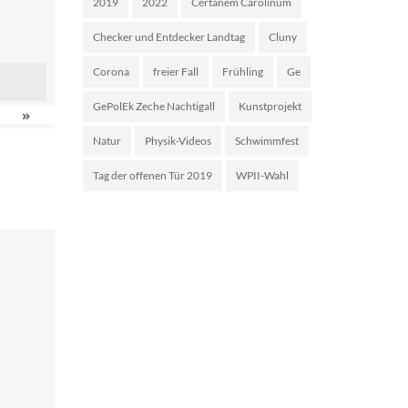
2019
2022
Certanem Carolinum
Checker und Entdecker Landtag
Cluny
Corona
freier Fall
Frühling
Ge
GePolEk Zeche Nachtigall
Kunstprojekt
»
Natur
Physik-Videos
Schwimmfest
Tag der offenen Tür 2019
WPII-Wahl