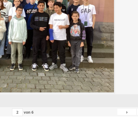
›
von
6