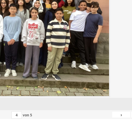
›
von
5