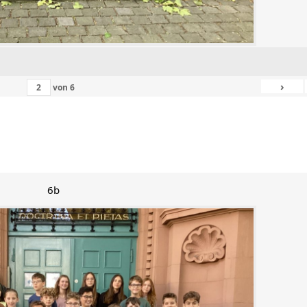
›
von
6
6b