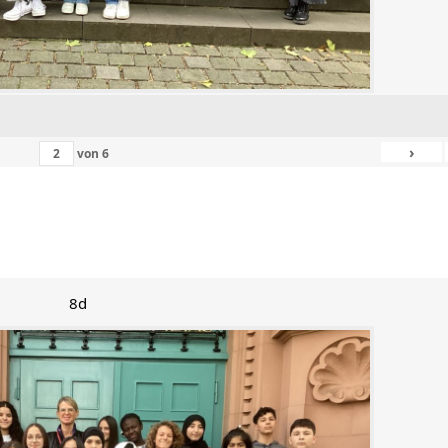
›
von
6
8d